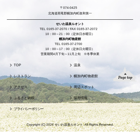
〒074-0425
北海道雨竜郡幌加内町政和第一
せいわ温泉ルオント
TEL 0165-37-2070 / FAX 0165-37-2072
10：00～21：00（定休日水曜日）
幌加内町物産館
TEL 0165-37-2700
10：00～17：00（定休日火曜日）
営業期間4月下旬～11月上旬 ※冬季休業
TOP
温泉
レストラン
幌加内町物産館
アクセス
周辺スポット
ふるさと納税
採用情報
プライバシーポリシー
Copyright (C) 2026 せいわ温泉ルオント. All Rights Reserved.