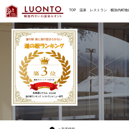
TOP
温泉
レストラン
幌加内町物