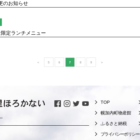
更のお知らせ
量限定ランチメニュー
＜
5
6
7
8
9
＞
TOP
幌加内町物産館
一
ふるさと納税
プライバシーポリシー